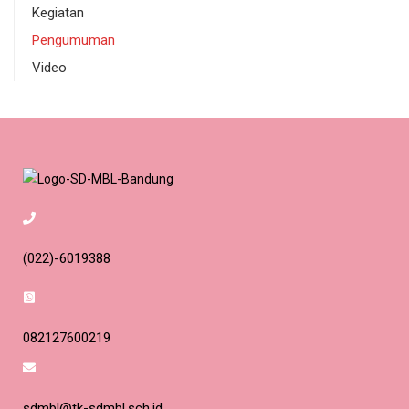
Kegiatan
Pengumuman
Video
(022)-6019388
082127600219
sdmbl@tk-sdmbl.sch.id