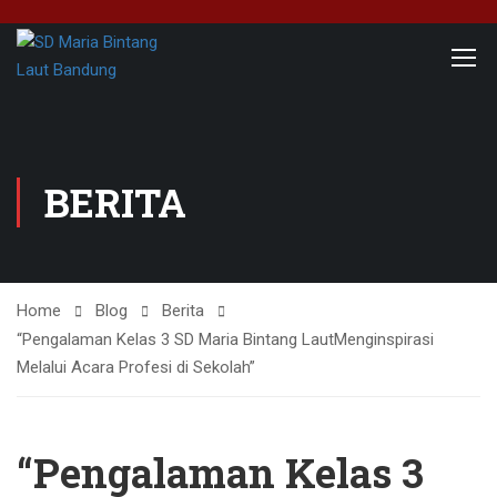
BERITA
Home
Blog
Berita
“Pengalaman Kelas 3 SD Maria Bintang LautMenginspirasi
Melalui Acara Profesi di Sekolah”
“Pengalaman Kelas 3