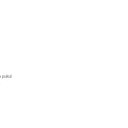
a pukul
…