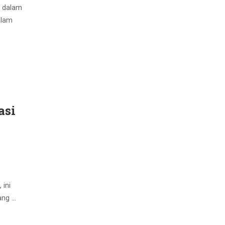
g dalam
alam
asi
 ini
ang …