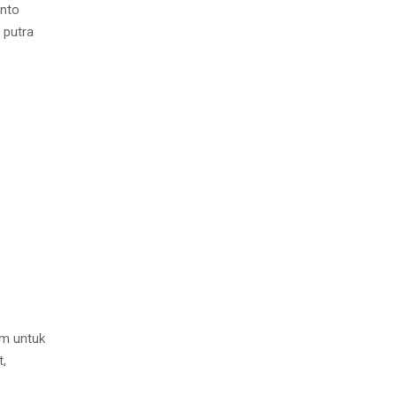
anto
 putra
om untuk
t,