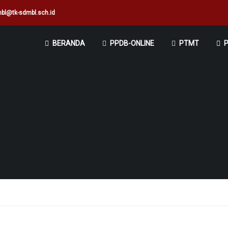
bl@tk-sdmbl.sch.id
BERANDA
PPDB-ONLINE
PTMT
P