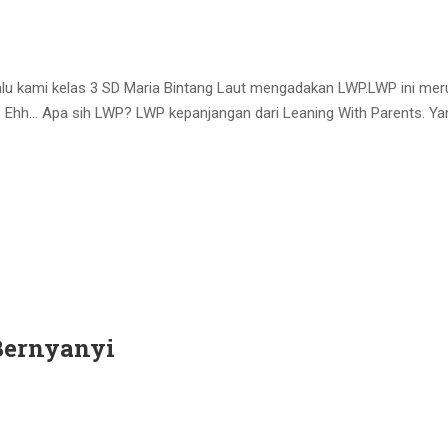
lu kami kelas 3 SD Maria Bintang Laut mengadakan LWP.LWP ini me
. Ehh… Apa sih LWP? LWP kepanjangan dari Leaning With Parents. Ya
Bernyanyi