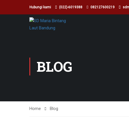
Hubungi kami
(022)-6019388
082127600219
sdm
BLOG
Home
Blog