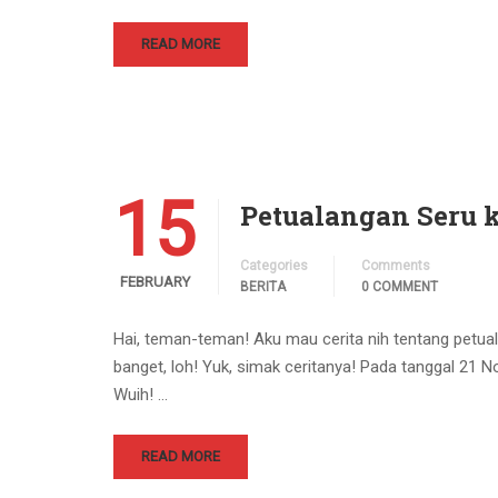
READ MORE
15
Petualangan Seru 
Categories
Comments
FEBRUARY
BERITA
0 COMMENT
Hai, teman-teman! Aku mau cerita nih tentang petua
banget, loh! Yuk, simak ceritanya! Pada tanggal 21
Wuih! …
READ MORE