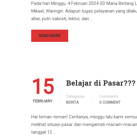
Pada hari Minggu, 4 Februari 2024 SD Maria Bintang
Mikael, Waringin. Adapun tugas pelayanan yang dila
altar, putri sakristi, lektor, dan …
READ MORE
15
Belajar di Pasar???
Categories
Comments
FEBRUARY
BERITA
0 COMMENT
Hai teman-teman! Ceritanya, minggu lalu kami semua
melihat situasi pasar dan mengamati macam-macam sa
tanggal 12 …