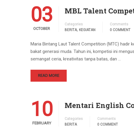
03
MBL Talent Competi
Categories
Comments
OCTOBER
,
BERITA
KEGIATAN
0 COMMENT
Maria Bintang Laut Talent Competition (MTC) hadir k
bakat generasi muda. Tahun ini, kompetisi ini men
semangat ceria, kreativitas tanpa batas, dan …
READ MORE
10
Mentari English Co
Categories
Comments
FEBRUARY
BERITA
0 COMMENT